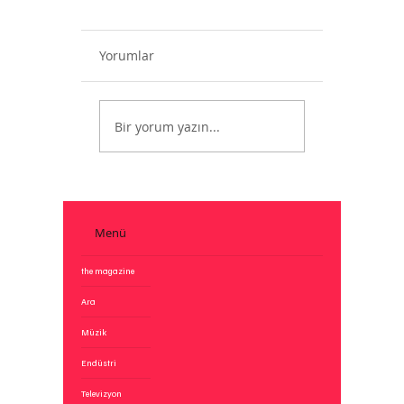
Yorumlar
MTV Artık Yok
Bir yorum yazın...
Menü
the magazine
Ara
Müzik
Endüstri
Televizyon