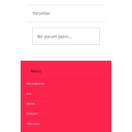
Yorumlar
MTV Artık Yok
Bir yorum yazın...
Menü
the magazine
Ara
Müzik
Endüstri
Televizyon