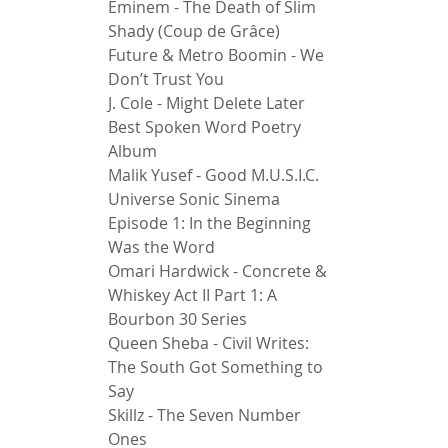
Eminem - The Death of Slim 
Shady (Coup de Grâce) 
Future & Metro Boomin - We 
Don’t Trust You 
J. Cole - Might Delete Later 
Best Spoken Word Poetry 
Album 
Malik Yusef - Good M.U.S.I.C. 
Universe Sonic Sinema 
Episode 1: In the Beginning 
Was the Word 
Omari Hardwick - Concrete & 
Whiskey Act II Part 1: A 
Bourbon 30 Series 
Queen Sheba - Civil Writes: 
The South Got Something to 
Say 
Skillz - The Seven Number 
Ones 