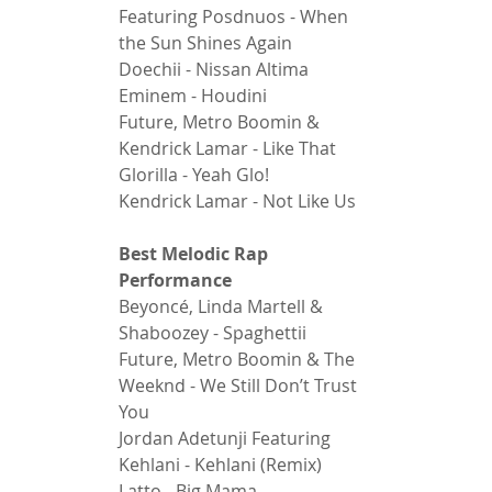
Featuring Posdnuos - When 
the Sun Shines Again 
Doechii - Nissan Altima 
Eminem - Houdini 
Future, Metro Boomin & 
Kendrick Lamar - Like That 
Glorilla - Yeah Glo! 
Kendrick Lamar - Not Like Us 
Best Melodic Rap 
Performance 
Beyoncé, Linda Martell & 
Shaboozey - Spaghettii 
Future, Metro Boomin & The 
Weeknd - We Still Don’t Trust 
You 
Jordan Adetunji Featuring 
Kehlani - Kehlani (Remix) 
Latto - Big Mama 