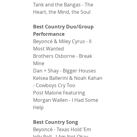
Tank and the Bangas - The 
Heart, the Mind, the Soul 
Best Country Duo/Group 
Performance 
Beyoncé & Miley Cyrus - II 
Most Wanted 
Brothers Osborne - Break 
Mine 
Dan + Shay - Bigger Houses 
Kelsea Ballerini & Noah Kahan 
- Cowboys Cry Too 
Post Malone Featuring 
Morgan Wallen - I Had Some 
Help 
Best Country Song 
Beyoncé - Texas Hold ’Em 
Jelly Roll - I Am Not Okay 