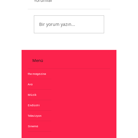
Yorumlar
MTV Artık Yok
Bir yorum yazın...
Menü
the magazine
Ara
Müzik
Endüstri
Televizyon
Sinema