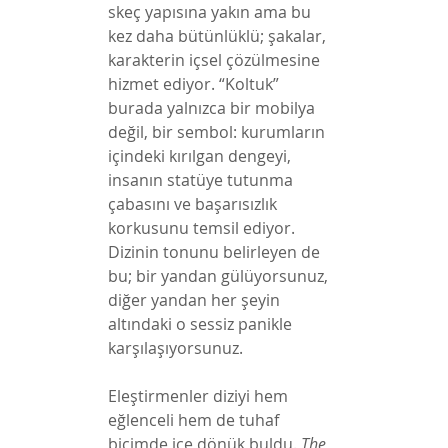
skeç yapısına yakın ama bu 
kez daha bütünlüklü; şakalar, 
karakterin içsel çözülmesine 
hizmet ediyor. “Koltuk” 
burada yalnızca bir mobilya 
değil, bir sembol: kurumların 
içindeki kırılgan dengeyi, 
insanın statüye tutunma 
çabasını ve başarısızlık 
korkusunu temsil ediyor. 
Dizinin tonunu belirleyen de 
bu; bir yandan gülüyorsunuz, 
diğer yandan her şeyin 
altındaki o sessiz panikle 
karşılaşıyorsunuz.
Eleştirmenler diziyi hem 
eğlenceli hem de tuhaf 
biçimde içe dönük buldu. 
The 