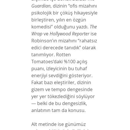
Guardian
, dizinin “ofis mizahını 
psikolojik bir çöküş hikayesiyle 
birleştiren, yılın en özgün 
komedisi” olduğunu yazdı. 
The 
Wrap
 ve 
Hollywood Reporter
 ise 
Robinson’ın mizahını “rahatsız 
edici derecede tanıdık” olarak 
tanımlıyor. Rotten 
Tomatoes’daki %100 açılış 
puanı, izleyicinin bu tuhaf 
enerjiyi sevdiğini gösteriyor. 
Fakat bazı eleştiriler, dizinin 
gizem ve tempo dengesinde 
yer yer tökezlediğini söylüyor 
— belki de bu dengesizlik, 
anlatının tam da konusu.
Alt metinde ise günümüz 