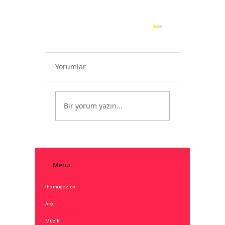
Yorumlar
Bir yorum yazın...
77. Emmy Ödülleri Adayları Açıkland
Menü
the magazine
Ara
Müzik