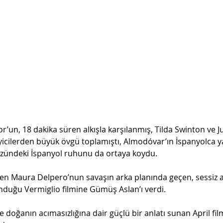
un, 18 dakika süren alkışla karşılanmış, Tilda Swinton ve 
yicilerden büyük övgü toplamıştı, Almodóvar’ın İspanyolca ya
özündeki İspanyol ruhunu da ortaya koydu.
men Maura Delpero’nun savaşın arka planında geçen, sessiz a
duğu Vermiglio filmine Gümüş Aslan’ı verdi. 
e doğanın acımasızlığına dair güçlü bir anlatı sunan April filmi