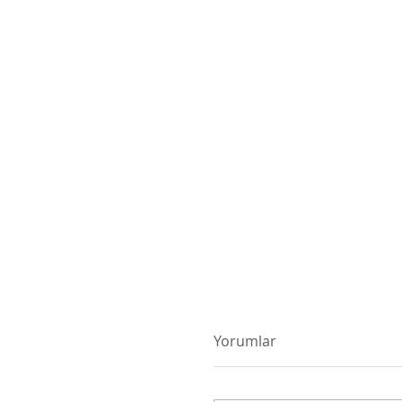
68. Grammy Ödülleri 
Yorumlar