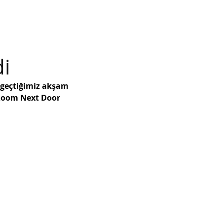
ency
Subscribe
di
i geçtiğimiz akşam 
 Room Next Door 