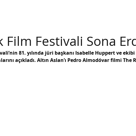
ik
Sinema
Televizyon & Streaming
Endüstri
the ag
 Film Festivali Sona Er
vali’nin 81. yılında jüri başkanı Isabelle Huppert ve ekib
larını açıkladı. Altın Aslan’ı Pedro Almodóvar filmi The