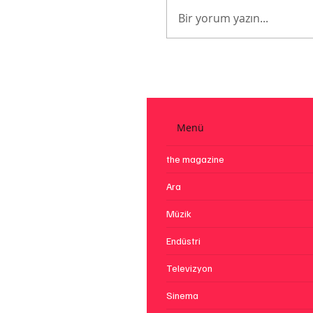
MTV Artık Yok
Bir yorum yazın...
Menü
the magazine
Ara
Müzik
Endüstri
Televizyon
Sinema