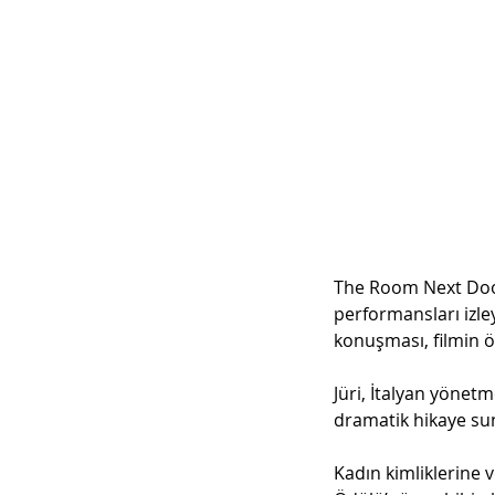
The Room Next Door’
performansları izle
konuşması, filmin 
Jüri, İtalyan yönet
dramatik hikaye sun
Kadın kimliklerine v