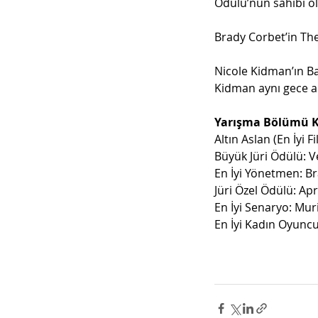
Ödülü’nün sahibi o
Brady Corbet’in The 
Nicole Kidman’ın Ba
Kidman aynı gece an
Yarışma Bölümü K
Altın Aslan (En İyi
Büyük Jüri Ödülü: 
En İyi Yönetmen: Br
Jüri Özel Ödülü: Ap
En İyi Senaryo: Muri
En İyi Kadın Oyuncu