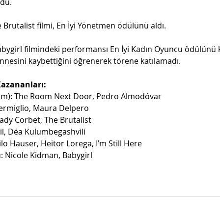
ldu.
Brutalist filmi, En İyi Yönetmen ödülünü aldı. 
bygirl filmindeki performansı En İyi Kadın Oyuncu ödülünü 
nesini kaybettiğini öğrenerek törene katılamadı.
azananları:
 Film): The Room Next Door, Pedro Almodóvar
Vermiglio, Maura Delpero
ady Corbet, The Brutalist
ril, Déa Kulumbegashvili
lo Hauser, Heitor Lorega, I’m Still Here
: Nicole Kidman, Babygirl